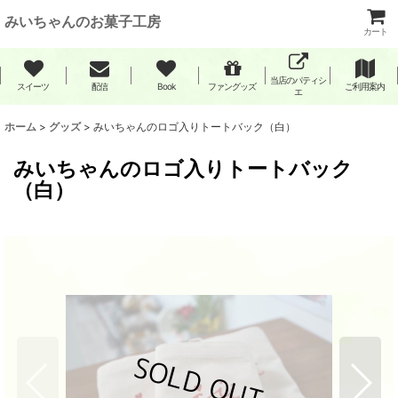
みいちゃんのお菓子工房
カート
当店のパティシ
スイーツ
配信
Book
ファングッズ
ご利用案内
エ
ホーム
>
グッズ
>
みいちゃんのロゴ入りトートバック（白）
みいちゃんのロゴ入りトートバック
（白）